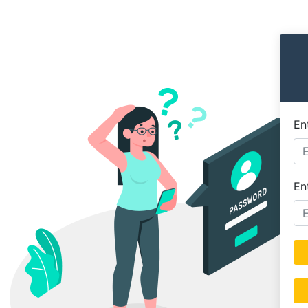
En
En